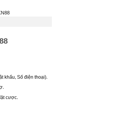
88
 khẩu, Số điện thoại).
ợ.
đặt cược.