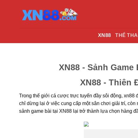
Bỏ
qua
nội
dung
XN88
THỂ TH
XN88 - Sảnh Game 
XN88 - Thiên
Trong thế giới cá cược trực tuyến đầy sôi động,
xn88
đ
chỉ dừng lại ở việc cung cấp một sân chơi giải trí,
còn 
sảnh game bài tại XN88 lại trở thành lựa chọn hàng 