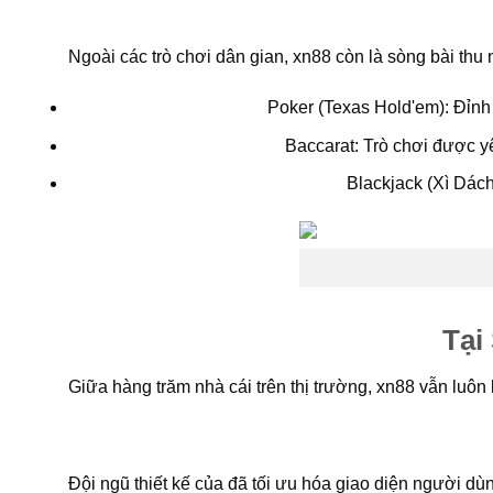
Ngoài các trò chơi dân gian,
xn88
còn là sòng bài thu 
Poker (Texas Hold'em):
Đỉnh 
Baccarat:
Trò chơi được yêu
Blackjack (Xì Dách
Tại
Giữa hàng trăm nhà cái trên thị trường,
xn88
vẫn luôn 
Đội ngũ thiết kế của
đã tối ưu hóa giao diện người dùn