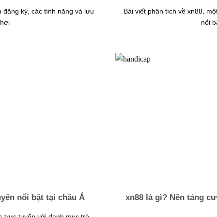
h đăng ký, các tính năng và lưu
Bài viết phân tích về xn88, một
chơi
nổi b
yến nổi bật tại châu Á
xn88 là gì? Nền tảng c
ợc trực tuyến với danh mục trò