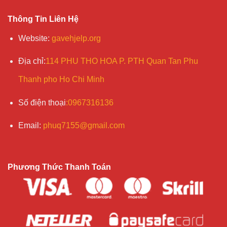
Thông Tin Liên Hệ
Website
:
gavehjelp.org
Địa chỉ
:
114 PHU THO HOA P. PTH Quan Tan Phu
Thanh pho Ho Chi Minh
Số điện
thoại
:
0967316136
Email
:
phuq7155@gmail.com
Phương Thức Thanh Toán