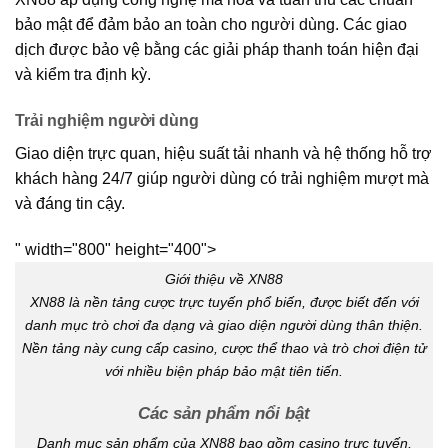
bảo mật để đảm bảo an toàn cho người dùng. Các giao
dịch được bảo vệ bằng các giải pháp thanh toán hiện đại
và kiểm tra định kỳ.
Trải nghiệm người dùng
Giao diện trực quan, hiệu suất tải nhanh và hệ thống hỗ trợ
khách hàng 24/7 giúp người dùng có trải nghiệm mượt mà
và đáng tin cậy.
" width="800" height="400">
Giới thiệu về XN88
XN88 là nền tảng cược trực tuyến phổ biến, được biết đến với
danh mục trò chơi đa dạng và giao diện người dùng thân thiện.
Nền tảng này cung cấp casino, cược thể thao và trò chơi điện tử
với nhiều biện pháp bảo mật tiên tiến.
Các sản phẩm nổi bật
Danh mục sản phẩm của XN88 bao gồm casino trực tuyến,