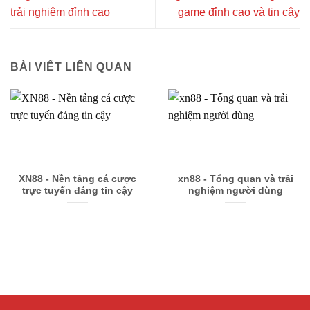
trải nghiệm đỉnh cao
game đỉnh cao và tin cậy
BÀI VIẾT LIÊN QUAN
XN88 - Nền tảng cá cược
xn88 - Tổng quan và trải
trực tuyến đáng tin cậy
nghiệm người dùng