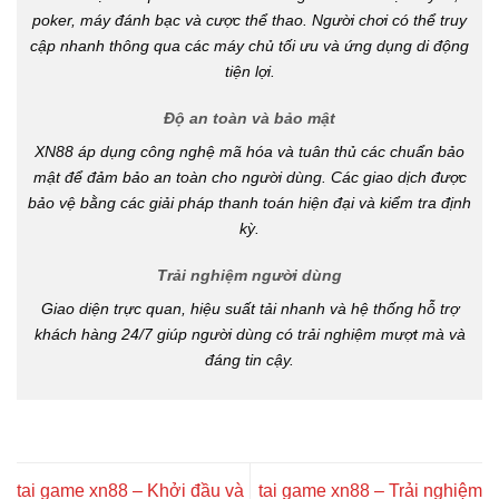
poker, máy đánh bạc và cược thể thao. Người chơi có thể truy
cập nhanh thông qua các máy chủ tối ưu và ứng dụng di động
tiện lợi.
Độ an toàn và bảo mật
XN88 áp dụng công nghệ mã hóa và tuân thủ các chuẩn bảo
mật để đảm bảo an toàn cho người dùng. Các giao dịch được
bảo vệ bằng các giải pháp thanh toán hiện đại và kiểm tra định
kỳ.
Trải nghiệm người dùng
Giao diện trực quan, hiệu suất tải nhanh và hệ thống hỗ trợ
khách hàng 24/7 giúp người dùng có trải nghiệm mượt mà và
đáng tin cậy.
tai game xn88 – Khởi đầu và
tai game xn88 – Trải nghiệm