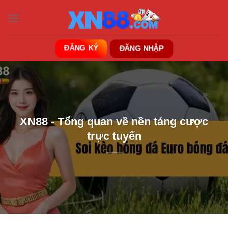
Bỏ
qua
nội
dung
ĐĂNG KÝ
ĐĂNG NHẬP
XN88 - Tổng quan về nền tảng cược
trực tuyến