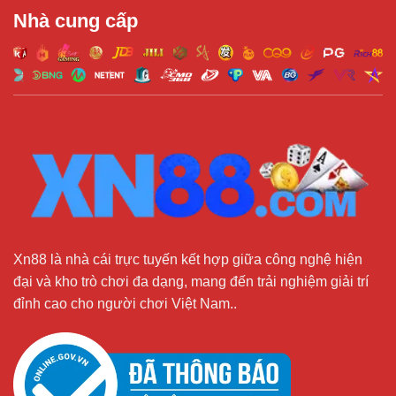
Nhà cung cấp
Xn88 là nhà cái trực tuyến kết hợp giữa công nghệ hiện
đại và kho trò chơi đa dạng, mang đến trải nghiệm giải trí
đỉnh cao cho người chơi Việt Nam..